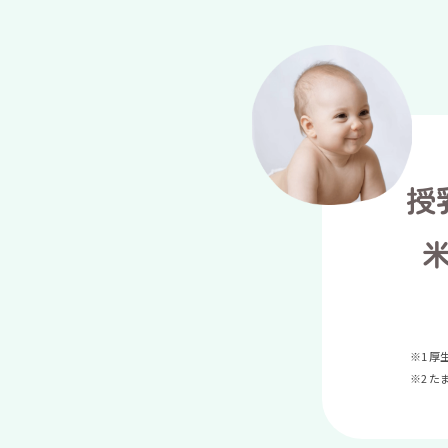
授
※1 
※2 