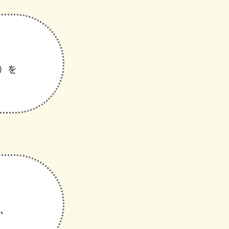
A）を
に、