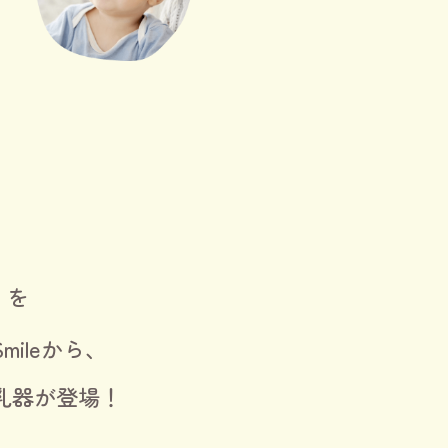
」を
Smileから、
乳器が登場！