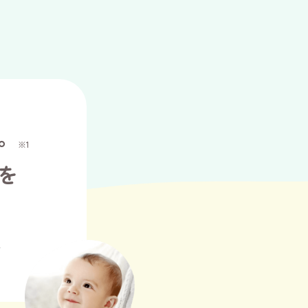
。
※1
を
2