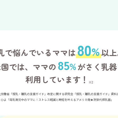
80
%
乳で悩んでいるママは
以上
85
%
米国では、ママの
がさく乳器
利用しています！
※2
厚生労働省「授乳・離乳の支援ガイド」改定に関する研究会「授乳・離乳の支援ガイド」資料
たまひよ「母乳育児中のママに！ストレス軽減と時短を叶えるアメリカ発★次世代搾乳器」