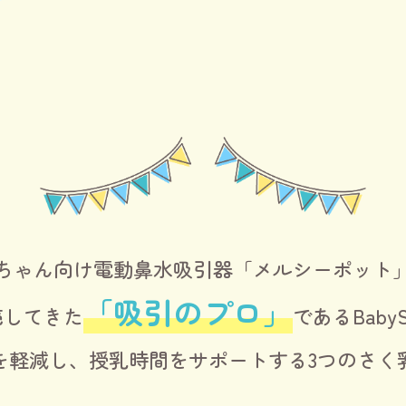
ちゃん向け電動鼻水吸引器
「メルシーポット
「吸引のプロ」
売してきた
である
Baby
を軽減し、
授乳時間をサポートする
3つのさく